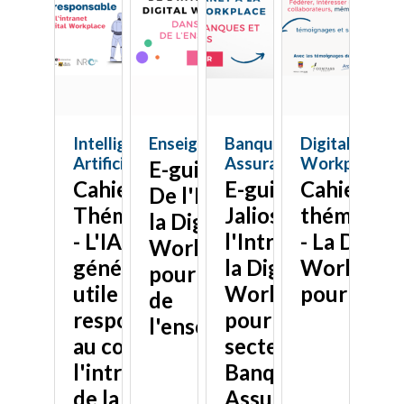
Intelligence
Enseignement
Banque &
Digital
Artificielle
Assurance
Workplace
E-guide Jalios -
Cahier
E-guide
Cahier
De l'Intranet à
Thématique
Jalios - De
thématiqu
la Digital
- L'IA
l'Intranet à
- La Digita
Workplace
générative,
la Digital
Workplac
pour le secteur
utile et
Workplace
pour tous
de
responsable
pour le
l'enseignement
au cœur de
secteur
l'intranet et
Banque et
de la Digital
Assurance