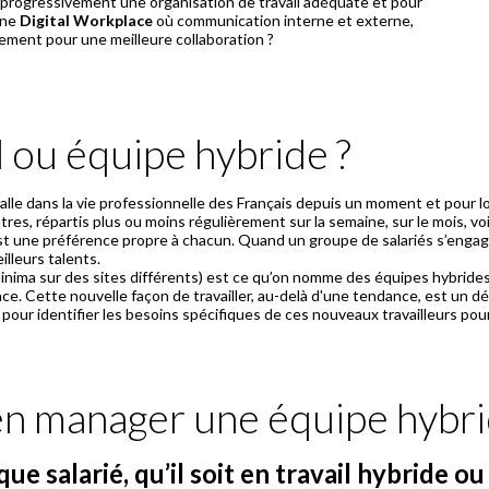
r progressivement une organisation de travail adéquate et pour
une
Digital Workplace
où communication interne et externe,
llement pour une meilleure collaboration ?
 ou équipe hybride ?
stalle dans la vie professionnelle des Français depuis un moment et pour 
autres, répartis plus ou moins régulièrement sur la semaine, sur le mois, 
 est une préférence propre à chacun. Quand un groupe de salariés s’engage
illeurs talents.
minima sur des sites différents) est ce qu’on nomme des équipes hybrides.
ace. Cette nouvelle façon de travailler, au-delà d'une tendance, est un d
en manager une équipe hybr
que salarié, qu’il soit en travail hybride o