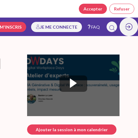
Accepter
Refuser
 M'INSCRIS
JE ME CONNECTE
FAQ
l
Ajouter la session à mon calendrier